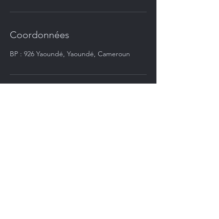
Coordonnées
BP : 926 Yaoundé, Yaoundé, Cameroun
CONTACTEZ-NOUS :
Tél :
+237 242 030 522
WhatsApp:
+237 622 55 38 39
E-mail:
info@onac-noca.org
Yaoundé Cameroun
Conditions
Mentions
Politique en
Politique de
matière de
d'utilisation
légales
confidentialité
cookies