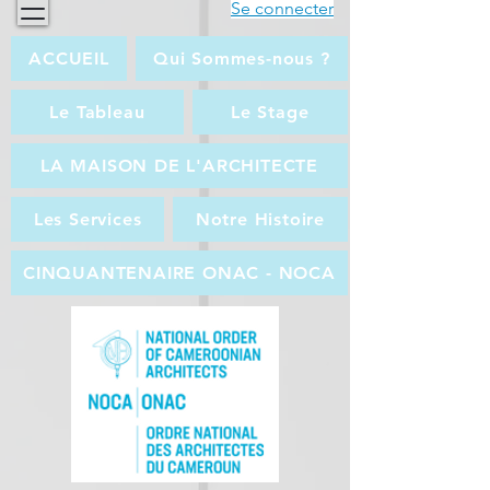
Se connecter
ACCUEIL
Qui Sommes-nous ?
Le Tableau
Le Stage
LA MAISON DE L'ARCHITECTE
Les Services
Notre Histoire
CINQUANTENAIRE ONAC - NOCA