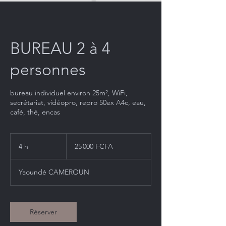
BUREAU 2 à 4
personnes
bureau individuel environ 25m², WiFi,
secrétariat, vidéopro, repro 50ex A4c, eau,
café, thé, encas
25 000
francs
4 h
4
25 000 FCFA
CFA
(BEAC)
h
Yaoundé CAMEROUN
Réserver