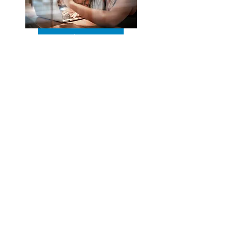
L'Espace de coWORKING
Le Club House
CHARTE D'UTILISATION
Droits d'accès​
Déontologie
Mode de gestion