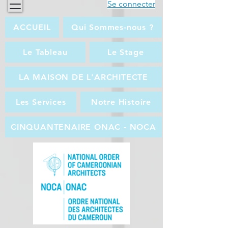
Se connecter
ACCUEIL
Qui Sommes-nous ?
Le Tableau
Le Stage
LA MAISON DE L'ARCHITECTE
Les Services
Notre Histoire
CINQUANTENAIRE ONAC - NOCA