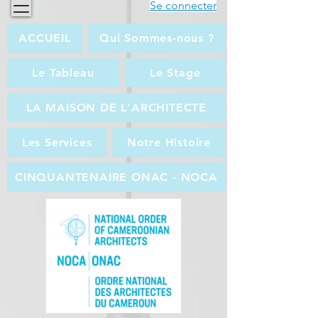
Se connecter
ACCUEIL
Qui Sommes-nous ?
Le Tableau
Le Stage
LA MAISON DE L'ARCHITECTE
Les Services
Notre Histoire
CINQUANTENAIRE ONAC - NOCA