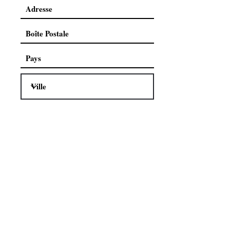
QR code Patron de stage
Le QR code du Patron de stage
contient les principales
informations sur la nature des
travaux qu'il prévoit pour son
stagiaire.
Il peut donc être scanne via un
appareil Android pour vérification.
Il est strictement attribué à un seul
stagiaire et il est infalsiable.