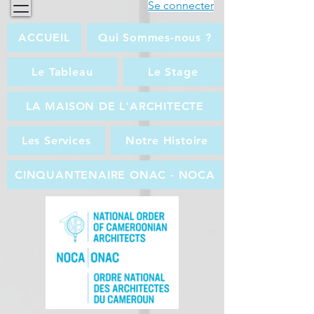
Se connecter
ACCUEIL
Qui Sommes-nous ?
Le Tableau
Le Stage
LA MAISON DE L'ARCHITECTE
Les Services
Notre Histoire
CINQUANTENAIRE ONAC - NOCA