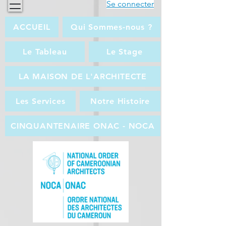
Se connecter
ACCUEIL
Qui Sommes-nous ?
Le Tableau
Le Stage
LA MAISON DE L'ARCHITECTE
Les Services
Notre Histoire
CINQUANTENAIRE ONAC - NOCA