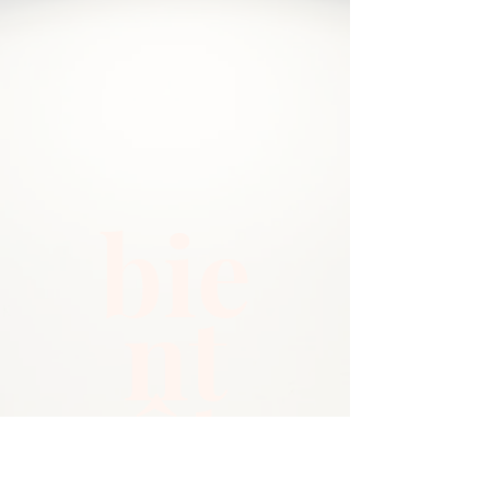
bie
nt
ôt