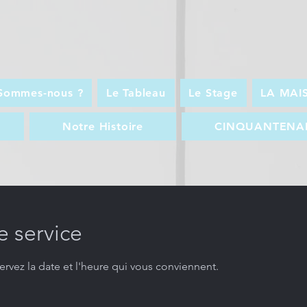
Sommes-nous ?
Le Tableau
Le Stage
LA MAI
Notre Histoire
CINQUANTENAI
 service
ervez la date et l'heure qui vous conviennent.