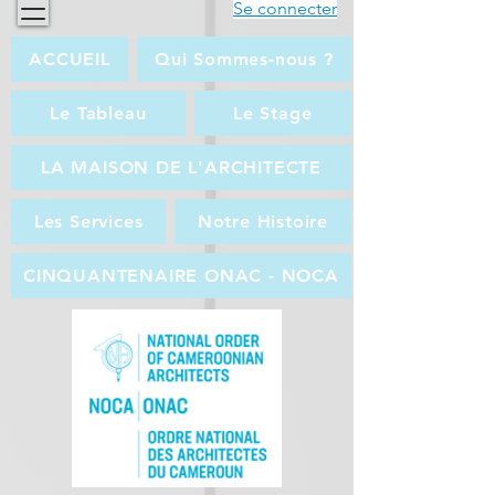
Se connecter
ACCUEIL
Qui Sommes-nous ?
Le Tableau
Le Stage
LA MAISON DE L'ARCHITECTE
Les Services
Notre Histoire
CINQUANTENAIRE ONAC - NOCA