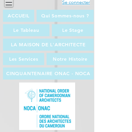
Se connecter
ACCUEIL
Qui Sommes-nous ?
Le Tableau
Le Stage
LA MAISON DE L'ARCHITECTE
Les Services
Notre Histoire
CINQUANTENAIRE ONAC - NOCA