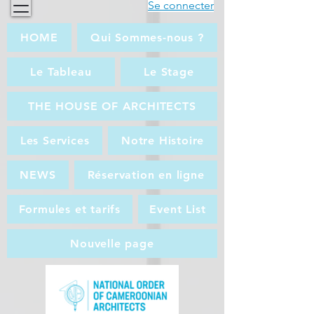
Se connecter
HOME
Qui Sommes-nous ?
Le Tableau
Le Stage
THE HOUSE OF ARCHITECTS
Les Services
Notre Histoire
NEWS
Réservation en ligne
Formules et tarifs
Event List
Nouvelle page